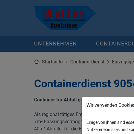
UNTERNEHMEN
CONTAINERD
Startseite
Containerdienst
Einzugsge
Containerdienst 905
Container für Abfall günstig, schnell, regional
Wir verwenden Cookie
Als regional tätiges Entsorgungsunternehmen bi
7m³ Fassungsvermögen der besonders für kleine
Einige von ihnen sind ess
40m³ Abroller für die Entsorgung großer Mengen,
Nutzererlebnisses und kön