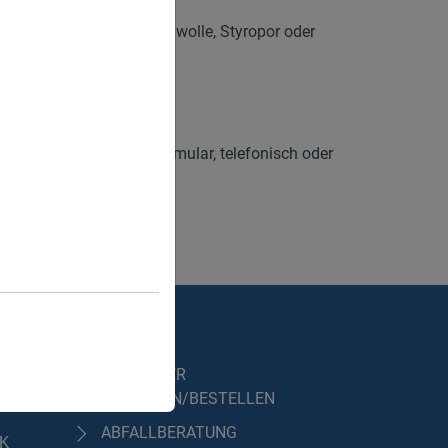
bfällen, wie Asbest, Dämmwolle, Styropor oder
llwirtschaft.
 und Teile der Oberpfalz.
 uns gerne per Anfrageformular, telefonisch oder
GEN
SERVICE
CONTAINER
ANFRAGEN/BESTELLEN
ABFALLBERATUNG
IK