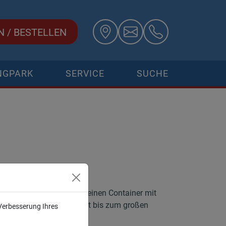
N
/
BESTELLEN
NGPARK
SERVICE
SUCHE
benötigten Größen. Vom kleinen Container mit
utt und Erde geeignet ist bis zum großen
 Verbesserung Ihres