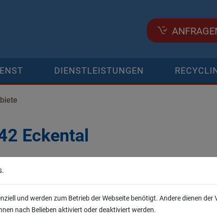
ANFRAGE
IENST
DIENSTLEISTUNGEN
RECYCLI
biete
42 Eckental
 mieten
s.
eten wir Ihnen Behälter für die Entsorgung von Abfall in allen 
 und mittlere Mengen und besonders schwere Güter, wie Bausch
enziell und werden zum Betrieb der Webseite benötigt. Andere dienen der
 oder sperriger Güter. Bei uns erhalten Sie die passende Mulde.
nen nach Belieben aktiviert oder deaktiviert werden.