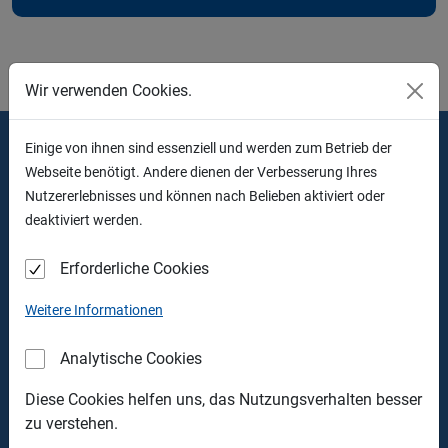
Wir verwenden Cookies.
Einige von ihnen sind essenziell und werden zum Betrieb der
Thomas Walter Containerdienst
Webseite benötigt. Andere dienen der Verbesserung Ihres
Nutzererlebnisses und können nach Belieben aktiviert oder
Verwaltung
deaktiviert werden.
Schlehdornweg 17
90441 Nürnberg
Erforderliche Cookies
Tel.: +49 911 426463
Weitere Informationen
Fax: +49 911 428106
Analytische Cookies
Recyclingpark
Rehlingerstrasse 22
Diese Cookies helfen uns, das Nutzungsverhalten besser
90453 Nürnberg
zu verstehen.