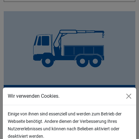
Wir verwenden Cookies.
3-Achs-Kipper-Fahrzeug mit Ladekran
Einige von ihnen sind essenziell und werden zum Betrieb der
8800 x 2550 x 3600,
Webseite benötigt. Andere dienen der Verbesserung Ihres
zulässiges Gesamtgewicht: 26 Tonnen
Nutzererlebnisses und können nach Belieben aktiviert oder
deaktiviert werden.