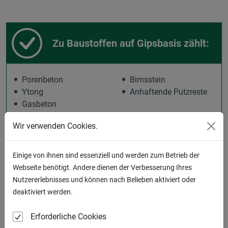
Zu Baustoffen auf Gipsbasis zählt:
Porenbeton
Bimsstein
Ytong
Anhaftende Putzreste
Gasbeton
Wir verwenden Cookies.
Einige von ihnen sind essenziell und werden zum Betrieb der
KEINE Baustoffe auf Gipsbasis ist:
Webseite benötigt. Andere dienen der Verbesserung Ihres
Nutzererlebnisses und können nach Belieben aktiviert oder
deaktiviert werden.
Bauschutt
Papier & Pappe
Gips, Gipskarton
Kunststoff
Erforderliche Cookies
Holz
Styropor