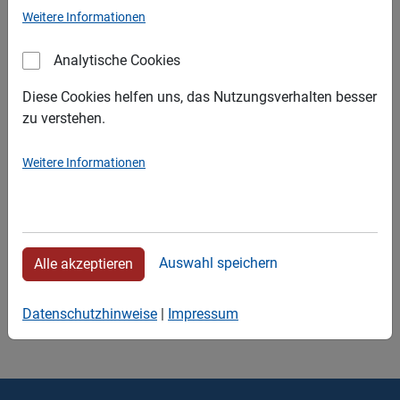
Stroh
Asbest
Weitere Informationen
Folie
Mineralwolle
Verpackungen
Analytische Cookies
Diese Cookies helfen uns, das Nutzungsverhalten besser
zu verstehen.
Sollten Sie Fragen bezüglich der Entsorgung von Baustoffen
auf Gipsbasis haben, oder fallen bei Ihnen weitere
Weitere Informationen
Abfallarten, wie Bauschutt, Schrott oder Fliesen an steht
Ihnen unser Beratungsteam selbstverständlich jederzeit zur
Verfügung. Gerne können Sie uns hierzu telefonisch, per
Mail, oder per WhatsApp kontaktieren.
Auswahl speichern
Alle akzeptieren
Wir beraten Sie gerne.
Datenschutzhinweise
|
Impressum