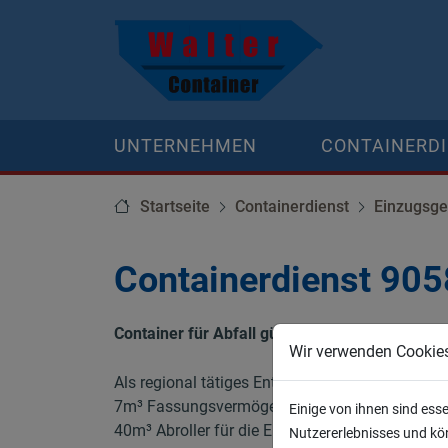
UNTERNEHMEN
CONTAINERD
Startseite
Containerdienst
Einzugsge
Containerdienst 90
Container für Abfall günstig, schnell, regional
Wir verwenden Cookie
Als regional tätiges Entsorgungsunternehmen bi
7m³ Fassungsvermögen der besonders für kleine
Einige von ihnen sind ess
40m³ Abroller für die Entsorgung großer Mengen,
Nutzererlebnisses und kön