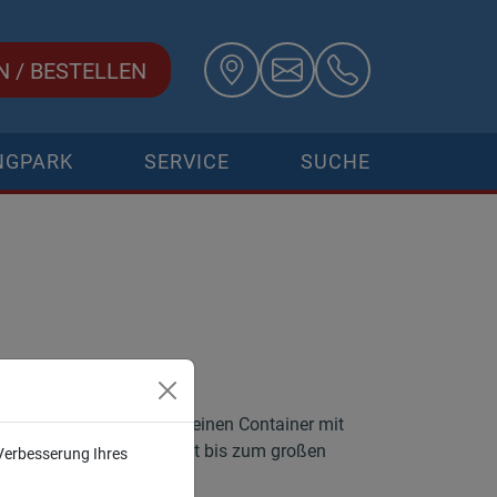
N
/
BESTELLEN
NGPARK
SERVICE
SUCHE
benötigten Größen. Vom kleinen Container mit
utt und Erde geeignet ist bis zum großen
 Verbesserung Ihres