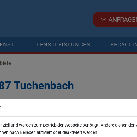
ANFRAGE
IENST
DIENSTLEISTUNGEN
RECYCLI
biete
587 Tuchenbach
 mieten
s.
eten wir Ihnen Behälter für die Entsorgung von Abfall in allen 
 und mittlere Mengen und besonders schwere Güter, wie Bausch
enziell und werden zum Betrieb der Webseite benötigt. Andere dienen der
 oder sperriger Güter. Bei uns erhalten Sie die passende Mulde.
nen nach Belieben aktiviert oder deaktiviert werden.