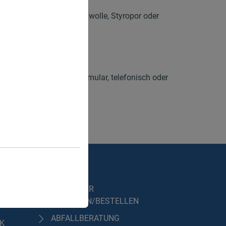
bfällen, wie Asbest, Dämmwolle, Styropor oder
llwirtschaft.
 und Teile der Oberpfalz.
 uns gerne per Anfrageformular, telefonisch oder
GEN
SERVICE
CONTAINER
ANFRAGEN/BESTELLEN
ABFALLBERATUNG
IK