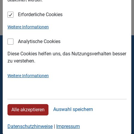
per Anfrageformular, telefonisch oder per Mail.
Erforderliche Cookies
Weitere Informationen
Analytische Cookies
Thomas Walter Containerdienst
Diese Cookies helfen uns, das Nutzungsverhalten besser
zu verstehen.
Verwaltung
Schlehdornweg 17
Weitere Informationen
90441 Nürnberg
Tel.: +49 911 426463
Fax: +49 911 428106
Auswahl speichern
Alle akzeptieren
Recyclingpark
Rehlingerstrasse 22
Datenschutzhinweise
|
Impressum
90453 Nürnberg