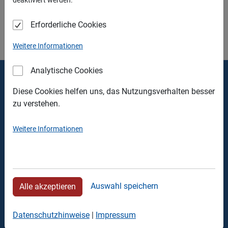
per Anfrageformular, telefonisch oder per Mail.
Erforderliche Cookies
Weitere Informationen
Analytische Cookies
Thomas Walter Containerdienst
Diese Cookies helfen uns, das Nutzungsverhalten besser
zu verstehen.
Verwaltung
Schlehdornweg 17
Weitere Informationen
90441 Nürnberg
Tel.: +49 911 426463
Fax: +49 911 428106
Auswahl speichern
Alle akzeptieren
Recyclingpark
Rehlingerstrasse 22
Datenschutzhinweise
|
Impressum
90453 Nürnberg