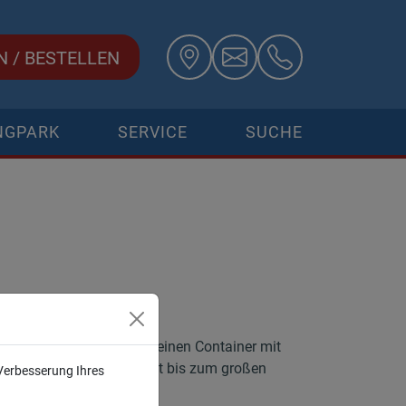
N
/
BESTELLEN
NGPARK
SERVICE
SUCHE
benötigten Größen. Vom kleinen Container mit
utt und Erde geeignet ist bis zum großen
 Verbesserung Ihres