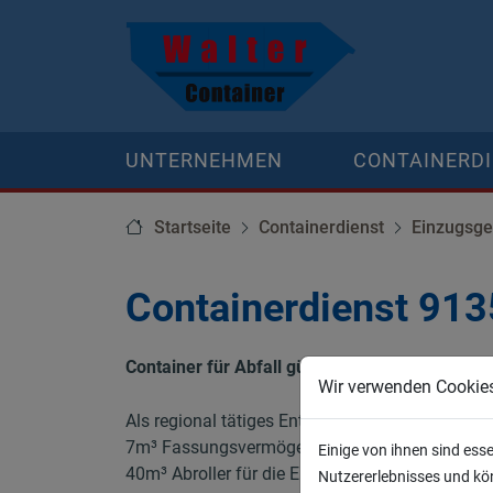
UNTERNEHMEN
CONTAINERD
Startseite
Containerdienst
Einzugsge
Containerdienst 91
Container für Abfall günstig, schnell, regional
Wir verwenden Cookie
Als regional tätiges Entsorgungsunternehmen bi
7m³ Fassungsvermögen der besonders für kleine
Einige von ihnen sind ess
40m³ Abroller für die Entsorgung großer Mengen,
Nutzererlebnisses und kön