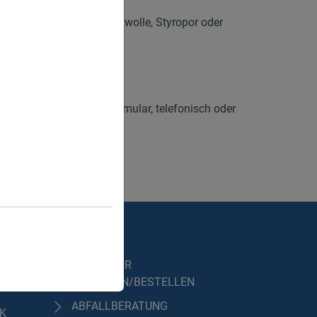
bfällen, wie Asbest, Dämmwolle, Styropor oder
llwirtschaft.
 und Teile der Oberpfalz.
 uns gerne per Anfrageformular, telefonisch oder
GEN
SERVICE
CONTAINER
ANFRAGEN/BESTELLEN
ABFALLBERATUNG
IK