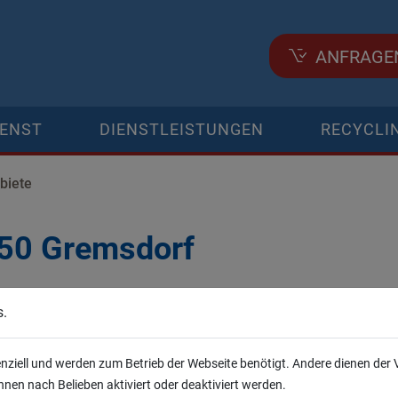
ANFRAGE
IENST
DIENSTLEISTUNGEN
RECYCLI
biete
350 Gremsdorf
 mieten
s.
eten wir Ihnen Behälter für die Entsorgung von Abfall in allen 
 und mittlere Mengen und besonders schwere Güter, wie Bausch
enziell und werden zum Betrieb der Webseite benötigt. Andere dienen der
 oder sperriger Güter. Bei uns erhalten Sie die passende Mulde.
nen nach Belieben aktiviert oder deaktiviert werden.