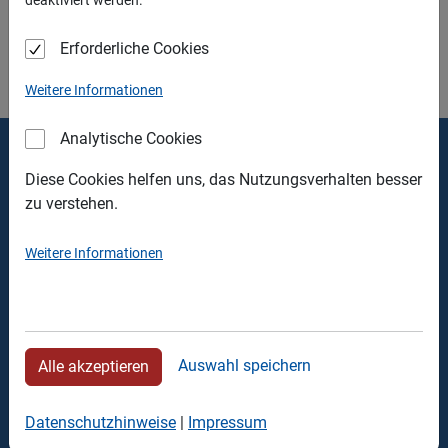
per Anfrageformular, telefonisch oder per Mail.
Erforderliche Cookies
Weitere Informationen
Analytische Cookies
Thomas Walter Containerdienst
Diese Cookies helfen uns, das Nutzungsverhalten besser
zu verstehen.
Verwaltung
Schlehdornweg 17
Weitere Informationen
90441 Nürnberg
Tel.: +49 911 426463
Fax: +49 911 428106
Auswahl speichern
Alle akzeptieren
Recyclingpark
Rehlingerstrasse 22
Datenschutzhinweise
|
Impressum
90453 Nürnberg