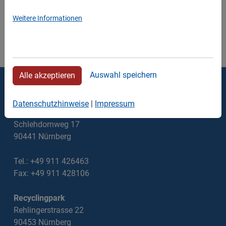
Weitere Informationen
Auswahl speichern
Alle akzeptieren
Thomas Walter Containerdienst
Datenschutzhinweise
|
Impressum
Verwaltung
Schlehdornweg 17
90441 Nürnberg
Tel.: +49 911 426463
Fax: +49 911 428106
Recyclingpark
Rehlingerstrasse 22
90453 Nürnberg