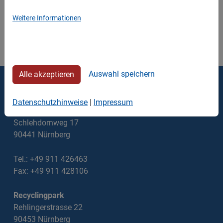
Weitere Informationen
Auswahl speichern
Alle akzeptieren
Thomas Walter Containerdienst
Datenschutzhinweise
|
Impressum
Verwaltung
Schlehdornweg 17
90441 Nürnberg
Tel.: +49 911 426463
Fax: +49 911 428106
Recyclingpark
Rehlingerstrasse 22
90453 Nürnberg