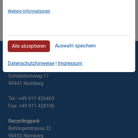
Weitere Informationen
Auswahl speichern
Alle akzeptieren
Thomas Walter Containerdienst
Datenschutzhinweise
|
Impressum
Verwaltung
Schlehdornweg 17
90441 Nürnberg
Tel.: +49 911 426463
Fax: +49 911 428106
Recyclingpark
Rehlingerstrasse 22
90453 Nürnberg