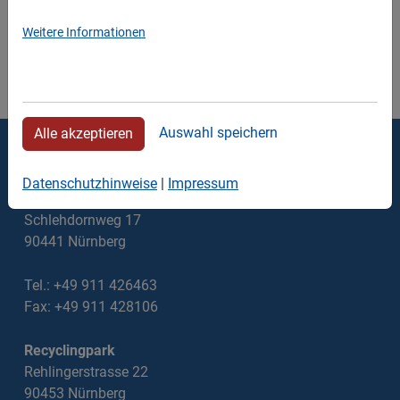
Weitere Informationen
Auswahl speichern
Alle akzeptieren
Thomas Walter Containerdienst
Datenschutzhinweise
|
Impressum
Verwaltung
Schlehdornweg 17
90441 Nürnberg
Tel.: +49 911 426463
Fax: +49 911 428106
Recyclingpark
Rehlingerstrasse 22
90453 Nürnberg