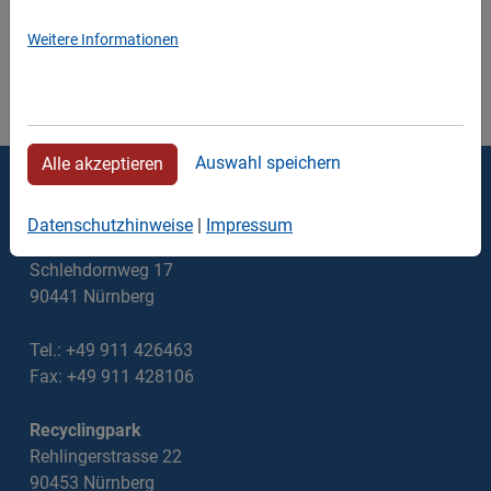
Weitere Informationen
Auswahl speichern
Alle akzeptieren
Thomas Walter Containerdienst
Datenschutzhinweise
|
Impressum
Verwaltung
Schlehdornweg 17
90441 Nürnberg
Tel.: +49 911 426463
Fax: +49 911 428106
Recyclingpark
Rehlingerstrasse 22
90453 Nürnberg