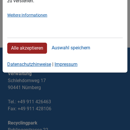
zu verstehen.
SPLITT
Weitere Informationen
Auswahl speichern
Alle akzeptieren
Thomas Walter Containerdienst
Datenschutzhinweise
|
Impressum
Verwaltung
Schlehdornweg 17
90441 Nürnberg
Tel.: +49 911 426463
Fax: +49 911 428106
Recyclingpark
Rehlingerstrasse 22