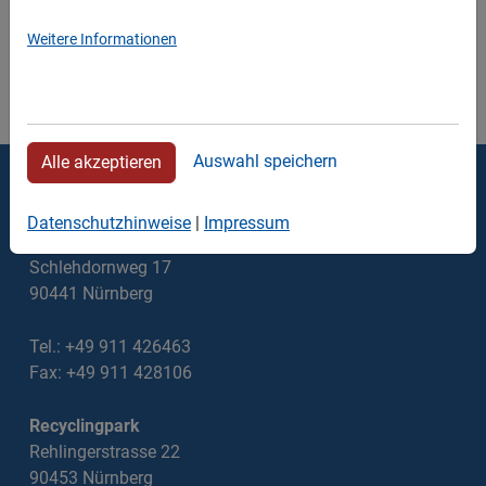
Weitere Informationen
Auswahl speichern
Alle akzeptieren
Thomas Walter Containerdienst
Datenschutzhinweise
|
Impressum
Verwaltung
Schlehdornweg 17
90441 Nürnberg
Tel.: +49 911 426463
Fax: +49 911 428106
Recyclingpark
Rehlingerstrasse 22
90453 Nürnberg