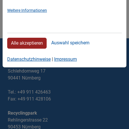
Weitere Informationen
Auswahl speichern
Alle akzeptieren
Thomas Walter Containerdienst
Datenschutzhinweise
|
Impressum
Verwaltung
Schlehdornweg 17
90441 Nürnberg
Tel.: +49 911 426463
Fax: +49 911 428106
Recyclingpark
Rehlingerstrasse 22
90453 Nürnberg