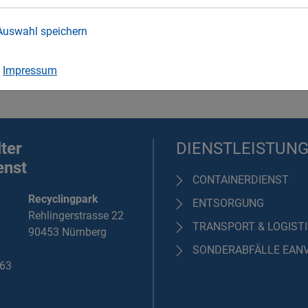
SCHOTTER
S
Auswahl speichern
|
Impressum
ter
DIENSTLEISTUN
enst
CONTAINERDIENST
Recyclingpark
ENTSORGUNG
Rehlingerstrasse 22
TRANSPORT & LOGIST
90453 Nürnberg
SONDERABFÄLLE EAN
463