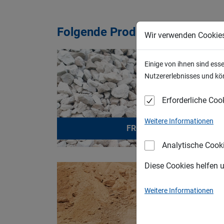
Folgende Produkte können durc
Wir verwenden Cookie
Einige von ihnen sind ess
Nutzererlebnisses und kön
Erforderliche Coo
Weitere Informationen
FROSTSCHUTZ
Analytische Cook
Diese Cookies helfen 
Weitere Informationen