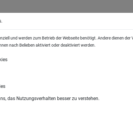
h uns geliefert werden:
s.
enziell und werden zum Betrieb der Webseite benötigt. Andere dienen der
nen nach Belieben aktiviert oder deaktiviert werden.
kies
HUMUS
ies
uns, das Nutzungsverhalten besser zu verstehen.