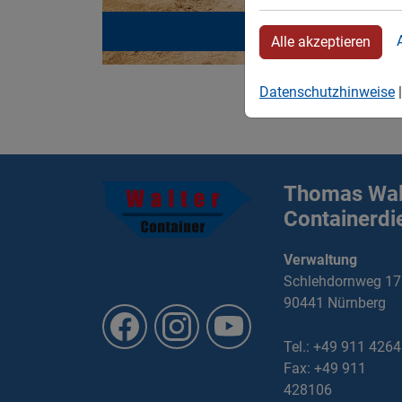
SAND
Alle akzeptieren
Datenschutzhinweise
Thomas Wal
Containerdi
Verwaltung
Schlehdornweg 17
90441 Nürnberg
Tel.: +49 911 426
Fax: +49 911
428106